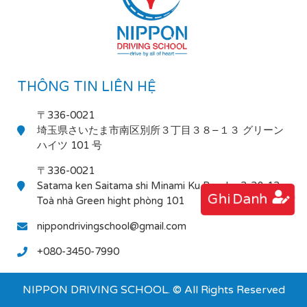
THÔNG TIN LIÊN HỆ
〒336-0021
埼玉県さいたま市南区別所３丁目３８−１３ グリーン
ハイツ 101 号
〒336-0021
Satama ken Saitama shi Minami Ku Bessho 3-38-13
Ghi Danh
Toà nhà Green hight phòng 101
nippondrivingschool@gmail.com
+080-3450-7990
NIPPON DRIVING SCHOOL. © All Rights Reserved