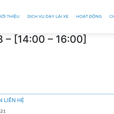
IỚI THIỆU
DỊCH VỤ DẠY LÁI XE
HOẠT ĐỘNG
C
 – [14:00 – 16:00]
 LIÊN HỆ
021