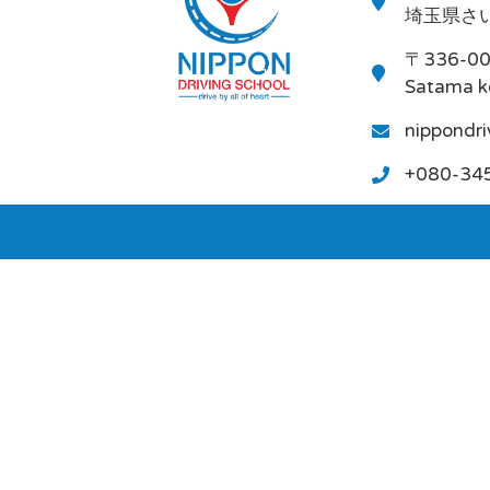
埼玉県さい
〒336-0
Satama k
nippondr
+080-34