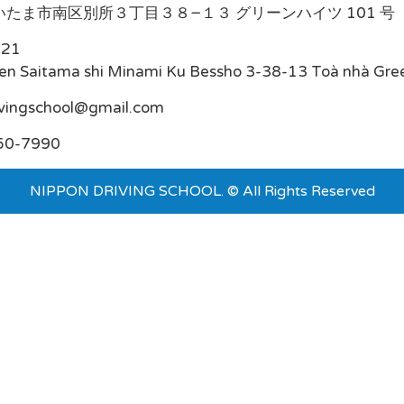
たま市南区別所３丁目３８−１３ グリーンハイツ 101 号
021
en Saitama shi Minami Ku Bessho 3-38-13 Toà nhà Gre
ivingschool@gmail.com
50-7990
NIPPON DRIVING SCHOOL. © All Rights Reserved