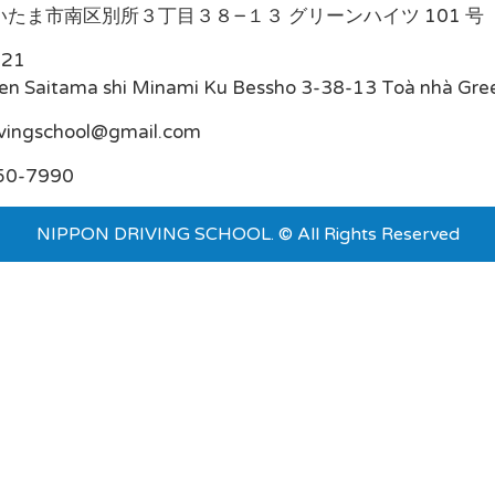
たま市南区別所３丁目３８−１３ グリーンハイツ 101 号
021
en Saitama shi Minami Ku Bessho 3-38-13 Toà nhà Gre
ivingschool@gmail.com
50-7990
NIPPON DRIVING SCHOOL. © All Rights Reserved