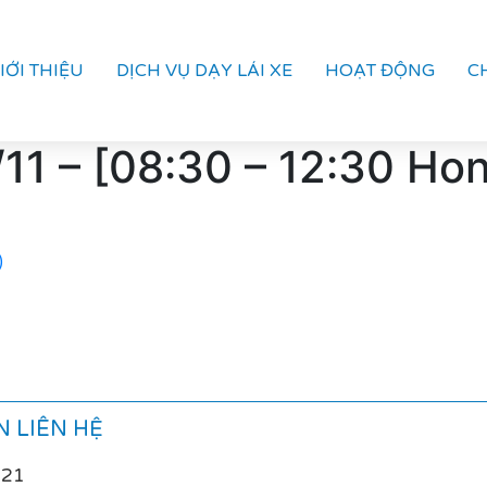
IỚI THIỆU
DỊCH VỤ DẠY LÁI XE
HOẠT ĐỘNG
C
/11 – [08:30 – 12:30 H
)
 LIÊN HỆ
021