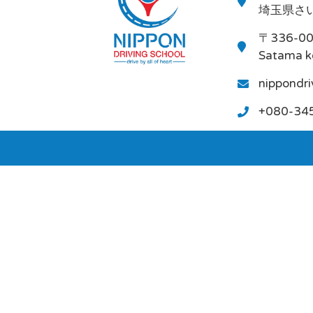
埼玉県さい
〒336-0
Satama k
nippondr
+080-34