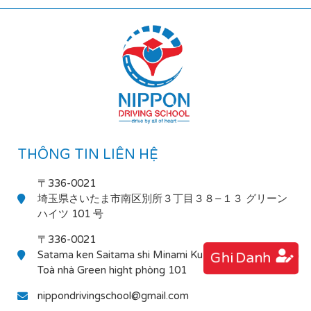
THÔNG TIN LIÊN HỆ
〒336-0021
埼玉県さいたま市南区別所３丁目３８−１３ グリーン
ハイツ 101 号
〒336-0021
Satama ken Saitama shi Minami Ku Bessho 3-38-13
Ghi Danh
Toà nhà Green hight phòng 101
nippondrivingschool@gmail.com