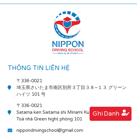
THÔNG TIN LIÊN HỆ
〒336-0021
埼玉県さいたま市南区別所３丁目３８−１３ グリーン
ハイツ 101 号
〒336-0021
Satama ken Saitama shi Minami Ku Bessho 3-38-13
Ghi Danh
Toà nhà Green hight phòng 101
nippondrivingschool@gmail.com