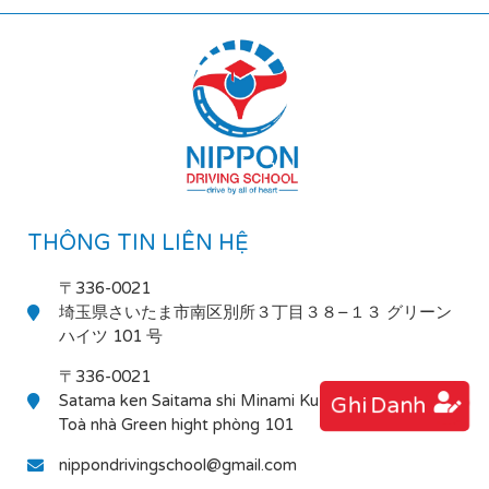
THÔNG TIN LIÊN HỆ
〒336-0021
埼玉県さいたま市南区別所３丁目３８−１３ グリーン
ハイツ 101 号
〒336-0021
Satama ken Saitama shi Minami Ku Bessho 3-38-13
Ghi Danh
Toà nhà Green hight phòng 101
nippondrivingschool@gmail.com