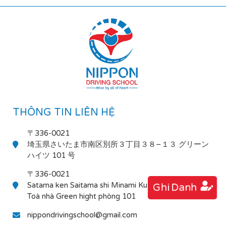
THÔNG TIN LIÊN HỆ
〒336-0021
埼玉県さいたま市南区別所３丁目３８−１３ グリーン
ハイツ 101 号
〒336-0021
Satama ken Saitama shi Minami Ku Bessho 3-38-13
Ghi Danh
Toà nhà Green hight phòng 101
nippondrivingschool@gmail.com