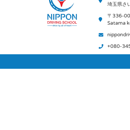
埼玉県さい
〒336-0
Satama k
nippondr
+080-34