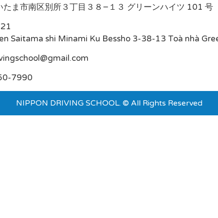
たま市南区別所３丁目３８−１３ グリーンハイツ 101 号
021
en Saitama shi Minami Ku Bessho 3-38-13 Toà nhà Gre
ivingschool@gmail.com
50-7990
NIPPON DRIVING SCHOOL. © All Rights Reserved