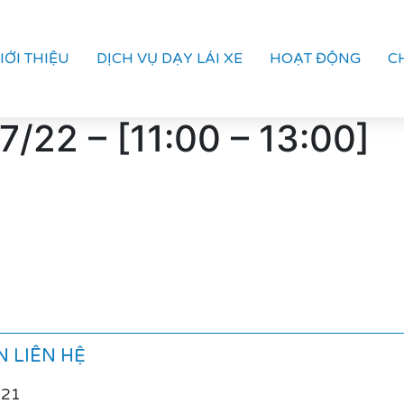
IỚI THIỆU
DỊCH VỤ DẠY LÁI XE
HOẠT ĐỘNG
C
7/22 – [11:00 – 13:00]
 LIÊN HỆ
021