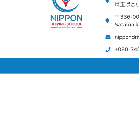
埼玉県さい
〒336-0
Satama k
nippondr
+080-34