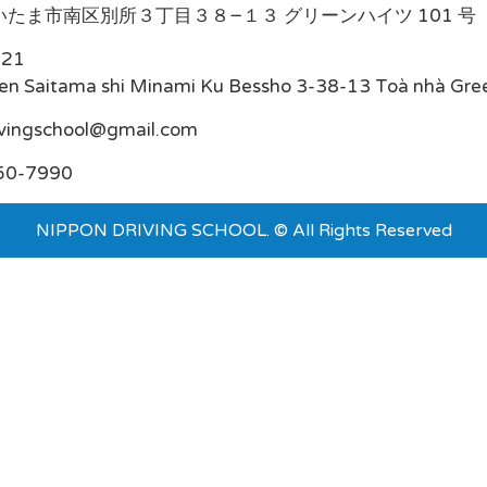
たま市南区別所３丁目３８−１３ グリーンハイツ 101 号
021
en Saitama shi Minami Ku Bessho 3-38-13 Toà nhà Gre
ivingschool@gmail.com
50-7990
NIPPON DRIVING SCHOOL. © All Rights Reserved