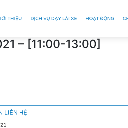
IỚI THIỆU
DỊCH VỤ DẠY LÁI XE
HOẠT ĐỘNG
C
021 – [11:00-13:00]
)
 LIÊN HỆ
021