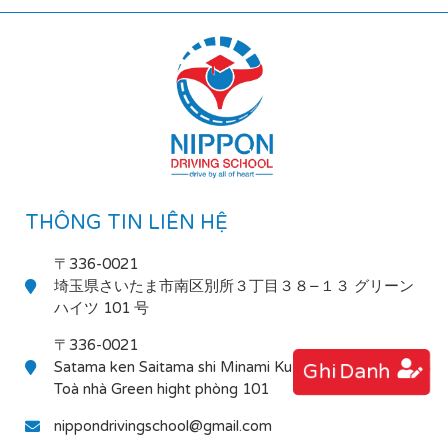
THÔNG TIN LIÊN HỆ
〒336-0021
埼玉県さいたま市南区別所３丁目３８−１３ グリーン
ハイツ 101 号
〒336-0021
Satama ken Saitama shi Minami Ku Bessho 3-38-13
Ghi Danh
Toà nhà Green hight phòng 101
nippondrivingschool@gmail.com