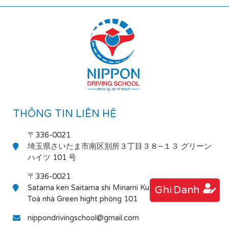
THÔNG TIN LIÊN HỆ
〒336-0021
埼玉県さいたま市南区別所３丁目３８−１３ グリーン
ハイツ 101 号
〒336-0021
Satama ken Saitama shi Minami Ku Bessho 3-38-13
Ghi Danh
Toà nhà Green hight phòng 101
nippondrivingschool@gmail.com