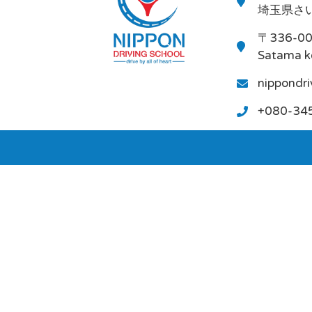
埼玉県さい
〒336-0
Satama k
nippondr
+080-34