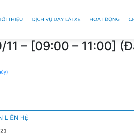
IỚI THIỆU
DỊCH VỤ DẠY LÁI XE
HOẠT ĐỘNG
C
11 – [09:00 – 11:00] (Đ
hủy)
 LIÊN HỆ
021