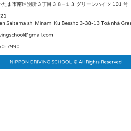
たま市南区別所３丁目３８−１３ グリーンハイツ 101 号
021
en Saitama shi Minami Ku Bessho 3-38-13 Toà nhà Gre
ivingschool@gmail.com
50-7990
NIPPON DRIVING SCHOOL. © All Rights Reserved