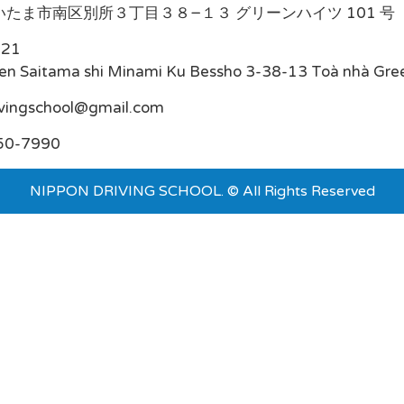
たま市南区別所３丁目３８−１３ グリーンハイツ 101 号
021
en Saitama shi Minami Ku Bessho 3-38-13 Toà nhà Gre
ivingschool@gmail.com
50-7990
NIPPON DRIVING SCHOOL. © All Rights Reserved