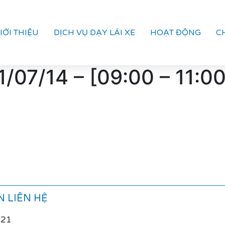
IỚI THIỆU
DỊCH VỤ DẠY LÁI XE
HOẠT ĐỘNG
C
07/14 – [09:00 – 11:00
 LIÊN HỆ
021