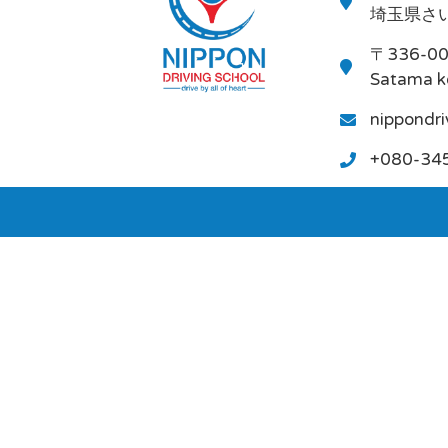
埼玉県さい
〒336-0
Satama k
nippondr
+080-34