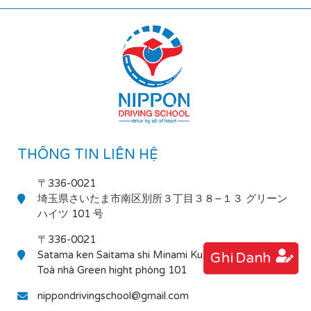
THÔNG TIN LIÊN HỆ
〒336-0021
埼玉県さいたま市南区別所３丁目３８−１３ グリーン
ハイツ 101 号
〒336-0021
Satama ken Saitama shi Minami Ku Bessho 3-38-13
Ghi Danh
Toà nhà Green hight phòng 101
nippondrivingschool@gmail.com