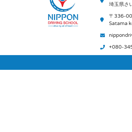
埼玉県さい
〒336-0
Satama k
nippondr
+080-34