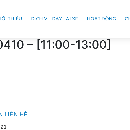
IỚI THIỆU
DỊCH VỤ DẠY LÁI XE
HOẠT ĐỘNG
C
410 – [11:00-13:00]
 LIÊN HỆ
021