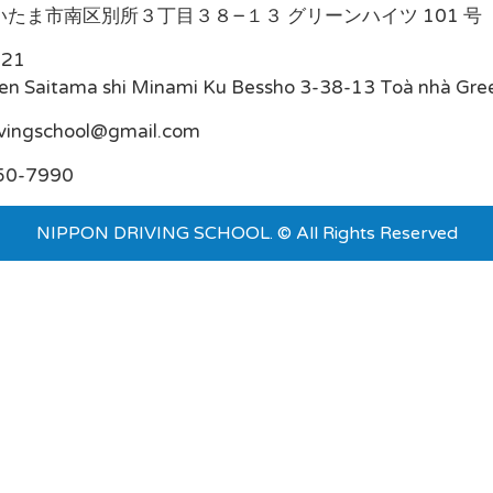
たま市南区別所３丁目３８−１３ グリーンハイツ 101 号
021
en Saitama shi Minami Ku Bessho 3-38-13 Toà nhà Gre
ivingschool@gmail.com
50-7990
NIPPON DRIVING SCHOOL. © All Rights Reserved