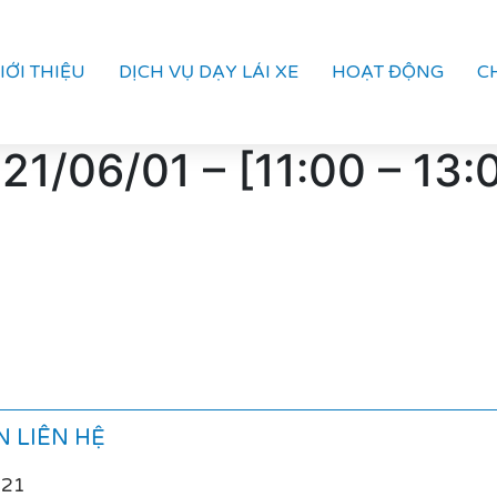
IỚI THIỆU
DỊCH VỤ DẠY LÁI XE
HOẠT ĐỘNG
C
21/06/01 – [11:00 – 13:
 LIÊN HỆ
021