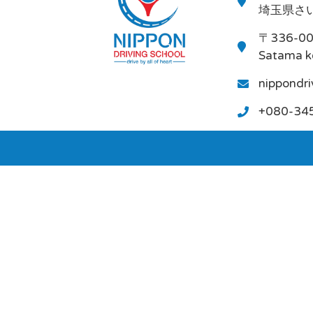
埼玉県さい
〒336-0
Satama k
nippondr
+080-34