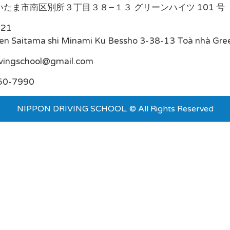
たま市南区別所３丁目３８−１３ グリーンハイツ 101 号
021
en Saitama shi Minami Ku Bessho 3-38-13 Toà nhà Gre
ivingschool@gmail.com
50-7990
NIPPON DRIVING SCHOOL. © All Rights Reserved