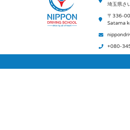
埼玉県さい
〒336-0
Satama k
nippondr
+080-34