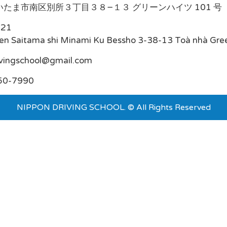
たま市南区別所３丁目３８−１３ グリーンハイツ 101 号
021
en Saitama shi Minami Ku Bessho 3-38-13 Toà nhà Gre
ivingschool@gmail.com
50-7990
NIPPON DRIVING SCHOOL. © All Rights Reserved