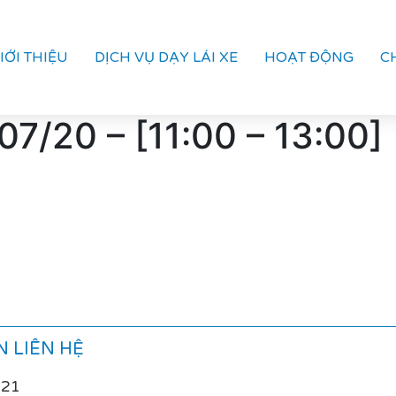
IỚI THIỆU
DỊCH VỤ DẠY LÁI XE
HOẠT ĐỘNG
C
7/20 – [11:00 – 13:00]
 LIÊN HỆ
021