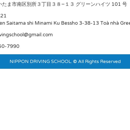
たま市南区別所３丁目３８−１３ グリーンハイツ 101 号
021
en Saitama shi Minami Ku Bessho 3-38-13 Toà nhà Gre
ivingschool@gmail.com
50-7990
NIPPON DRIVING SCHOOL. © All Rights Reserved