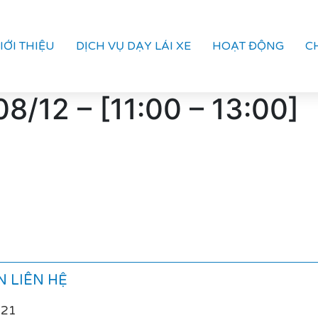
IỚI THIỆU
DỊCH VỤ DẠY LÁI XE
HOẠT ĐỘNG
C
8/12 – [11:00 – 13:00]
 LIÊN HỆ
021