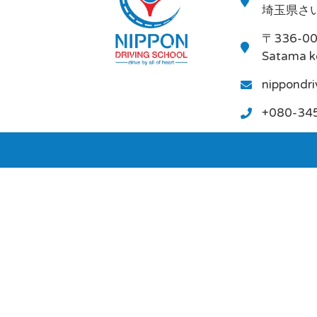
埼玉県さい
〒336-0
Satama k
nippondr
+080-34