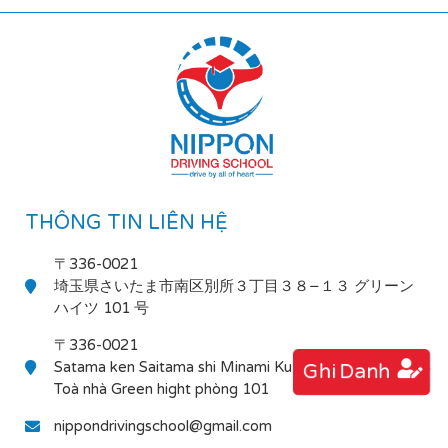
THÔNG TIN LIÊN HỆ
〒336-0021
埼玉県さいたま市南区別所３丁目３８−１３ グリーン
ハイツ 101 号
〒336-0021
Satama ken Saitama shi Minami Ku Bessho 3-38-13
Ghi Danh
Toà nhà Green hight phòng 101
nippondrivingschool@gmail.com