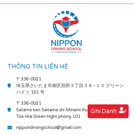
THÔNG TIN LIÊN HỆ
〒336-0021
埼玉県さいたま市南区別所３丁目３８−１３ グリーン
ハイツ 101 号
〒336-0021
Satama ken Saitama shi Minami Ku Bessho 3-38-13
Ghi Danh
Toà nhà Green hight phòng 101
nippondrivingschool@gmail.com