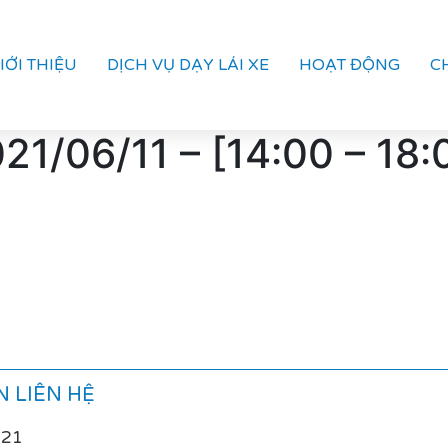
IỚI THIỆU
DỊCH VỤ DẠY LÁI XE
HOẠT ĐỘNG
C
21/06/11 – [14:00 – 18
]
 LIÊN HỆ
021