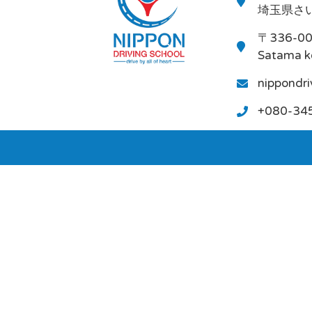
埼玉県さい
〒336-0
Satama k
nippondr
+080-34