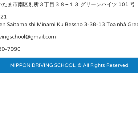
たま市南区別所３丁目３８−１３ グリーンハイツ 101 号
021
en Saitama shi Minami Ku Bessho 3-38-13 Toà nhà Gre
ivingschool@gmail.com
50-7990
NIPPON DRIVING SCHOOL. © All Rights Reserved