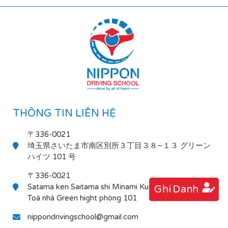
THÔNG TIN LIÊN HỆ
〒336-0021
埼玉県さいたま市南区別所３丁目３８−１３ グリーン
ハイツ 101 号
〒336-0021
Satama ken Saitama shi Minami Ku Bessho 3-38-13
Ghi Danh
Toà nhà Green hight phòng 101
nippondrivingschool@gmail.com