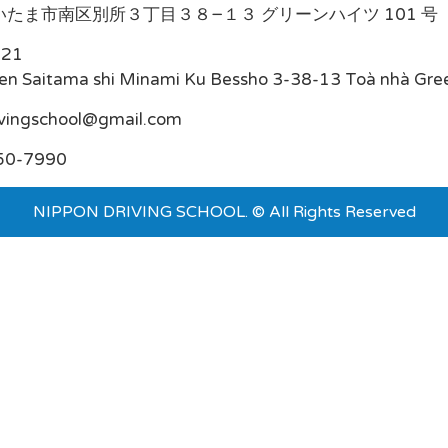
たま市南区別所３丁目３８−１３ グリーンハイツ 101 号
021
en Saitama shi Minami Ku Bessho 3-38-13 Toà nhà Gre
ivingschool@gmail.com
50-7990
NIPPON DRIVING SCHOOL. © All Rights Reserved