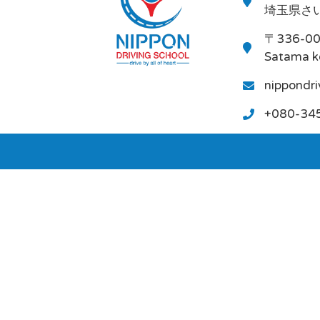
埼玉県さい
〒336-0
Satama k
nippondr
+080-34