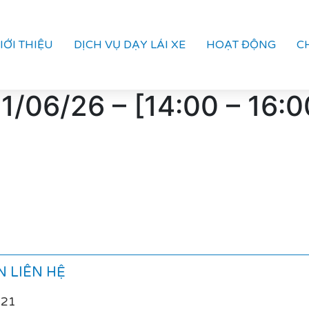
IỚI THIỆU
DỊCH VỤ DẠY LÁI XE
HOẠT ĐỘNG
C
/06/26 – [14:00 – 16:0
 LIÊN HỆ
021