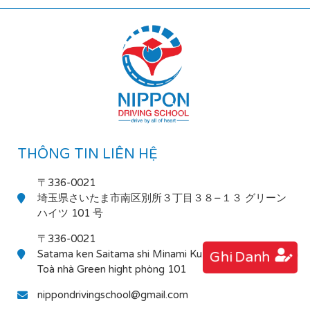
THÔNG TIN LIÊN HỆ
〒336-0021
埼玉県さいたま市南区別所３丁目３８−１３ グリーン
ハイツ 101 号
〒336-0021
Satama ken Saitama shi Minami Ku Bessho 3-38-13
Ghi Danh
Toà nhà Green hight phòng 101
nippondrivingschool@gmail.com