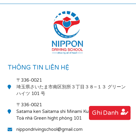
THÔNG TIN LIÊN HỆ
〒336-0021
埼玉県さいたま市南区別所３丁目３８−１３ グリーン
ハイツ 101 号
〒336-0021
Satama ken Saitama shi Minami Ku Bessho 3-38-13
Ghi Danh
Toà nhà Green hight phòng 101
nippondrivingschool@gmail.com