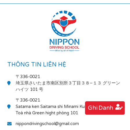
THÔNG TIN LIÊN HỆ
〒336-0021
埼玉県さいたま市南区別所３丁目３８−１３ グリーン
ハイツ 101 号
〒336-0021
Satama ken Saitama shi Minami Ku Bessho 3-38-13
Ghi Danh
Toà nhà Green hight phòng 101
nippondrivingschool@gmail.com