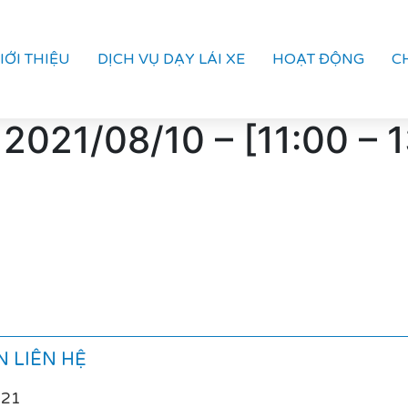
IỚI THIỆU
DỊCH VỤ DẠY LÁI XE
HOẠT ĐỘNG
C
 2021/08/10 – [11:00 – 
 LIÊN HỆ
021