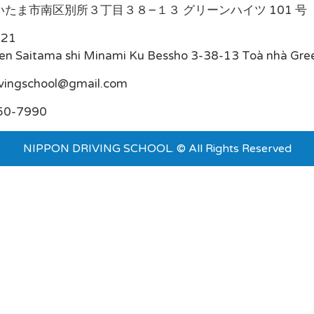
たま市南区別所３丁目３８−１３ グリーンハイツ 101 号
021
en Saitama shi Minami Ku Bessho 3-38-13 Toà nhà Gre
ivingschool@gmail.com
50-7990
NIPPON DRIVING SCHOOL. © All Rights Reserved