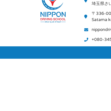
埼玉県さい
〒336-0
Satama k
nippondr
+080-34