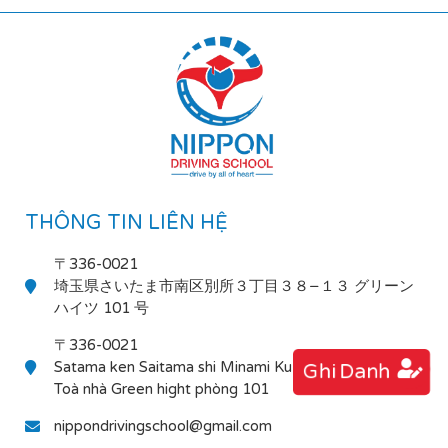
THÔNG TIN LIÊN HỆ
〒336-0021
埼玉県さいたま市南区別所３丁目３８−１３ グリーン
ハイツ 101 号
〒336-0021
Satama ken Saitama shi Minami Ku Bessho 3-38-13
Ghi Danh
Toà nhà Green hight phòng 101
nippondrivingschool@gmail.com