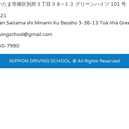
たま市南区別所３丁目３８−１３ グリーンハイツ 101 号
021
en Saitama shi Minami Ku Bessho 3-38-13 Toà nhà Gre
ivingschool@gmail.com
50-7990
NIPPON DRIVING SCHOOL. © All Rights Reserved