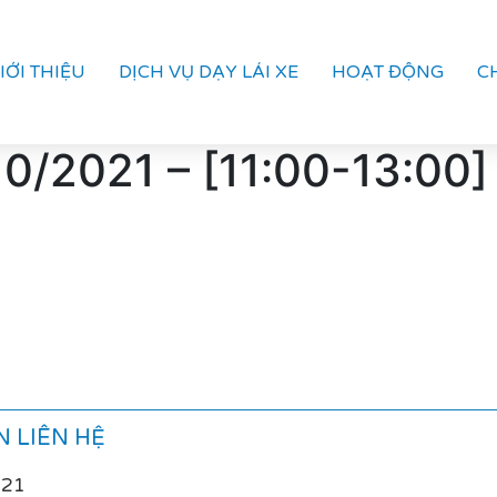
IỚI THIỆU
DỊCH VỤ DẠY LÁI XE
HOẠT ĐỘNG
C
0/2021 – [11:00-13:00]
 LIÊN HỆ
021