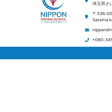
埼玉県さい
〒336-0
Satama k
nippondr
+080-34