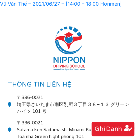
Vũ Văn Thế – 2021/06/27 – [14:00 – 18:00 Honmen]
THÔNG TIN LIÊN HỆ
〒336-0021
埼玉県さいたま市南区別所３丁目３８−１３ グリーン
ハイツ 101 号
〒336-0021
Ghi Danh
Satama ken Saitama shi Minami Ku Bessho 3-38-13
Toà nhà Green hight phòng 101