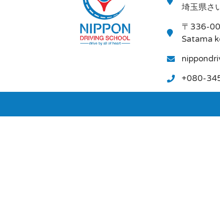
埼玉県さい
〒336-0
Satama k
nippondr
+080-34