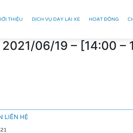
IỚI THIỆU
DỊCH VỤ DẠY LÁI XE
HOẠT ĐỘNG
C
 2021/06/19 – [14:00 –
 LIÊN HỆ
021