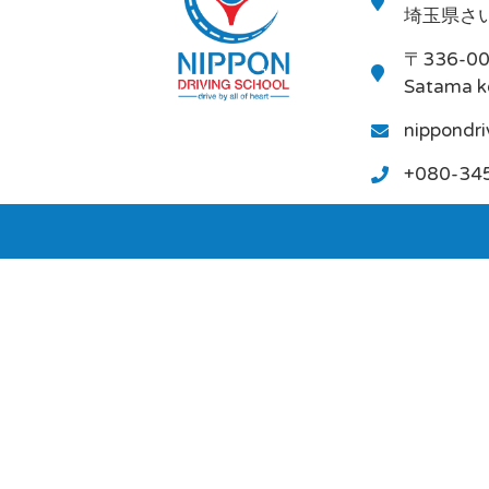
埼玉県さい
〒336-0
Satama k
nippondr
+080-34