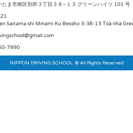
たま市南区別所３丁目３８−１３ グリーンハイツ 101 号
021
en Saitama shi Minami Ku Bessho 3-38-13 Toà nhà Gre
ivingschool@gmail.com
50-7990
NIPPON DRIVING SCHOOL. © All Rights Reserved