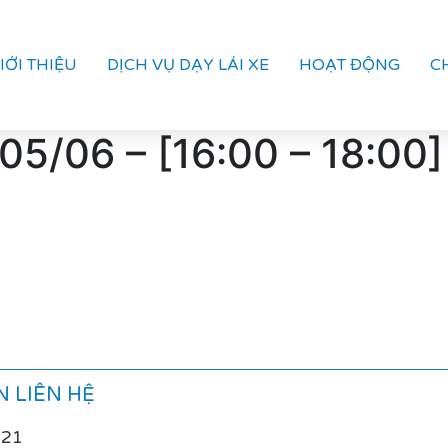
IỚI THIỆU
DỊCH VỤ DẠY LÁI XE
HOẠT ĐỘNG
C
5/06 – [16:00 – 18:00]
 LIÊN HỆ
021