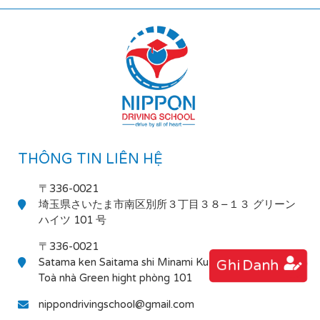
THÔNG TIN LIÊN HỆ
〒336-0021
埼玉県さいたま市南区別所３丁目３８−１３ グリーン
ハイツ 101 号
〒336-0021
Satama ken Saitama shi Minami Ku Bessho 3-38-13
Ghi Danh
Toà nhà Green hight phòng 101
nippondrivingschool@gmail.com