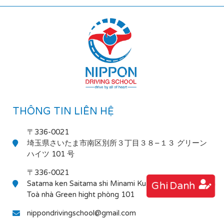
THÔNG TIN LIÊN HỆ
〒336-0021
埼玉県さいたま市南区別所３丁目３８−１３ グリーン
ハイツ 101 号
〒336-0021
Satama ken Saitama shi Minami Ku Bessho 3-38-13
Ghi Danh
Toà nhà Green hight phòng 101
nippondrivingschool@gmail.com