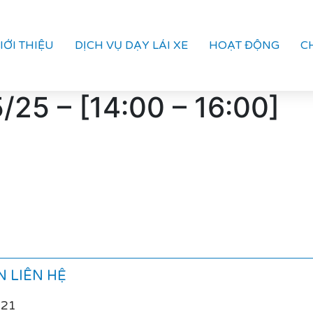
IỚI THIỆU
DỊCH VỤ DẠY LÁI XE
HOẠT ĐỘNG
C
/25 – [14:00 – 16:00]
 LIÊN HỆ
021