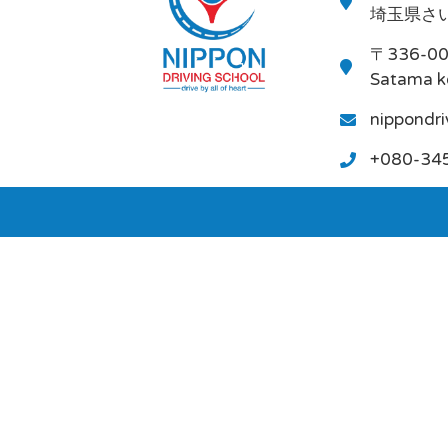
埼玉県さい
〒336-0
Satama k
nippondr
+080-34