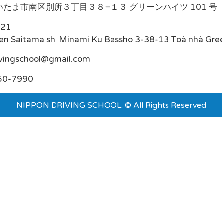
たま市南区別所３丁目３８−１３ グリーンハイツ 101 号
021
en Saitama shi Minami Ku Bessho 3-38-13 Toà nhà Gre
ivingschool@gmail.com
50-7990
NIPPON DRIVING SCHOOL. © All Rights Reserved