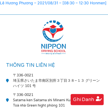
Lê Hương Phương – 2021/08/31 – [08:30 – 12:30 Honmen]
THÔNG TIN LIÊN HỆ
〒336-0021
埼玉県さいたま市南区別所３丁目３８−１３ グリーン
ハイツ 101 号
〒336-0021
Ghi Danh
Satama ken Saitama shi Minami Ku Bessho 3-38-13
Toà nhà Green hight phòng 101