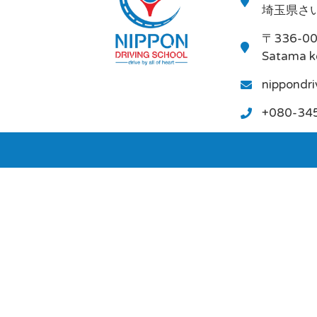
埼玉県さい
〒336-0
Satama k
nippondr
+080-34