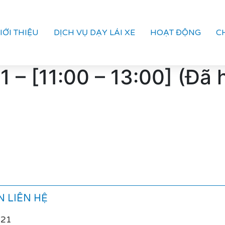
IỚI THIỆU
DỊCH VỤ DẠY LÁI XE
HOẠT ĐỘNG
C
 – [11:00 – 13:00] (Đã 
 LIÊN HỆ
021