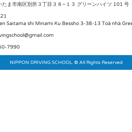
たま市南区別所３丁目３８−１３ グリーンハイツ 101 号
021
en Saitama shi Minami Ku Bessho 3-38-13 Toà nhà Gre
ivingschool@gmail.com
50-7990
NIPPON DRIVING SCHOOL. © All Rights Reserved