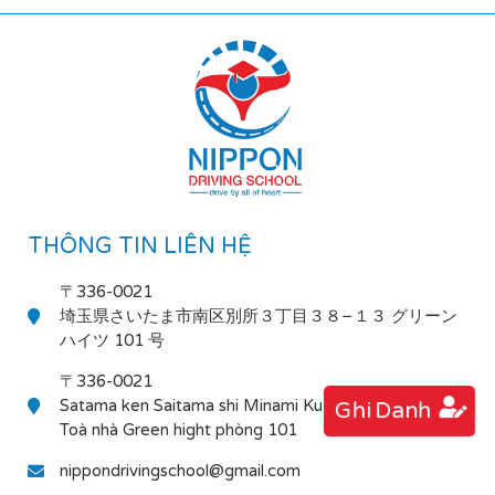
THÔNG TIN LIÊN HỆ
〒336-0021
埼玉県さいたま市南区別所３丁目３８−１３ グリーン
ハイツ 101 号
〒336-0021
Satama ken Saitama shi Minami Ku Bessho 3-38-13
Ghi Danh
Toà nhà Green hight phòng 101
nippondrivingschool@gmail.com