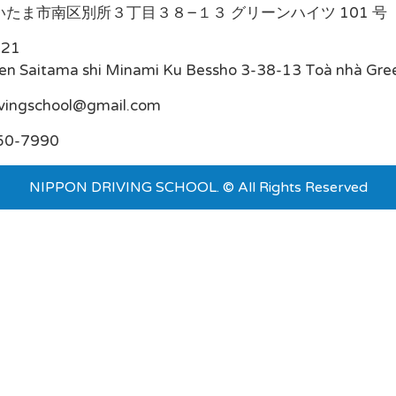
たま市南区別所３丁目３８−１３ グリーンハイツ 101 号
021
en Saitama shi Minami Ku Bessho 3-38-13 Toà nhà Gre
ivingschool@gmail.com
50-7990
NIPPON DRIVING SCHOOL. © All Rights Reserved