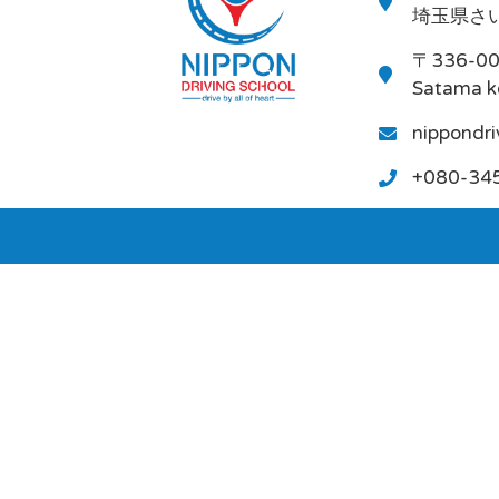
埼玉県さい
〒336-0
Satama k
nippondr
+080-34