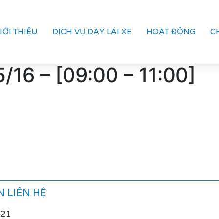
IỚI THIỆU
DỊCH VỤ DẠY LÁI XE
HOẠT ĐỘNG
C
/16 – [09:00 – 11:00]
 LIÊN HỆ
021