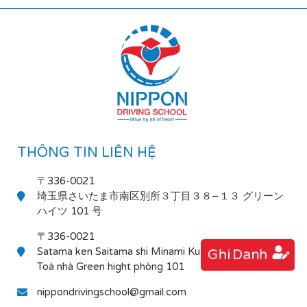
THÔNG TIN LIÊN HỆ
〒336-0021
埼玉県さいたま市南区別所３丁目３８−１３ グリーン
ハイツ 101 号
〒336-0021
Satama ken Saitama shi Minami Ku Bessho 3-38-13
Ghi Danh
Toà nhà Green hight phòng 101
nippondrivingschool@gmail.com