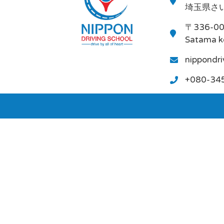
埼玉県さい
〒336-0
Satama k
nippondr
+080-34