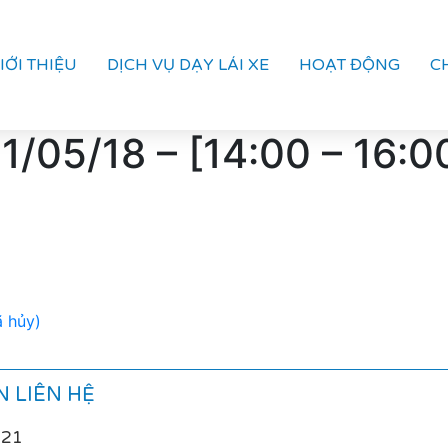
IỚI THIỆU
DỊCH VỤ DẠY LÁI XE
HOẠT ĐỘNG
C
05/18 – [14:00 – 16:00
ã hủy)
 LIÊN HỆ
021