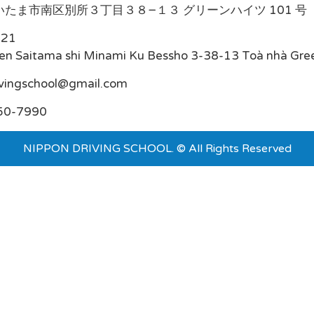
たま市南区別所３丁目３８−１３ グリーンハイツ 101 号
021
en Saitama shi Minami Ku Bessho 3-38-13 Toà nhà Gre
ivingschool@gmail.com
50-7990
NIPPON DRIVING SCHOOL. © All Rights Reserved