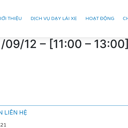
IỚI THIỆU
DỊCH VỤ DẠY LÁI XE
HOẠT ĐỘNG
C
09/12 – [11:00 – 13:00
 LIÊN HỆ
021