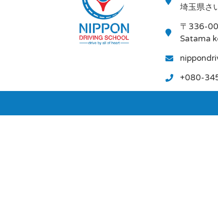
埼玉県さい
〒336-0
Satama k
nippondr
+080-34