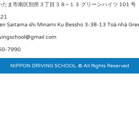
たま市南区別所３丁目３８−１３ グリーンハイツ 101 号
021
en Saitama shi Minami Ku Bessho 3-38-13 Toà nhà Gre
ivingschool@gmail.com
50-7990
NIPPON DRIVING SCHOOL. © All Rights Reserved