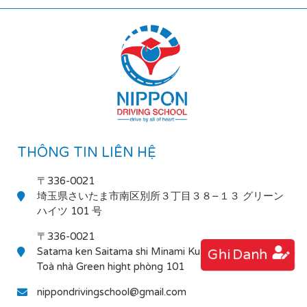
THÔNG TIN LIÊN HỆ
〒336-0021
埼玉県さいたま市南区別所３丁目３８−１３ グリーン
ハイツ 101 号
〒336-0021
Satama ken Saitama shi Minami Ku Bessho 3-38-13
Ghi Danh
Toà nhà Green hight phòng 101
nippondrivingschool@gmail.com