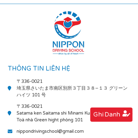
THÔNG TIN LIÊN HỆ
〒336-0021
埼玉県さいたま市南区別所３丁目３８−１３ グリーン
ハイツ 101 号
〒336-0021
Satama ken Saitama shi Minami Ku Bessho 3-38-13
Ghi Danh
Toà nhà Green hight phòng 101
nippondrivingschool@gmail.com