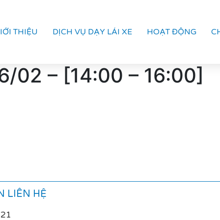
IỚI THIỆU
DỊCH VỤ DẠY LÁI XE
HOẠT ĐỘNG
C
/02 – [14:00 – 16:00]
 LIÊN HỆ
021