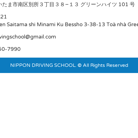
たま市南区別所３丁目３８−１３ グリーンハイツ 101 号
021
en Saitama shi Minami Ku Bessho 3-38-13 Toà nhà Gre
ivingschool@gmail.com
50-7990
NIPPON DRIVING SCHOOL. © All Rights Reserved