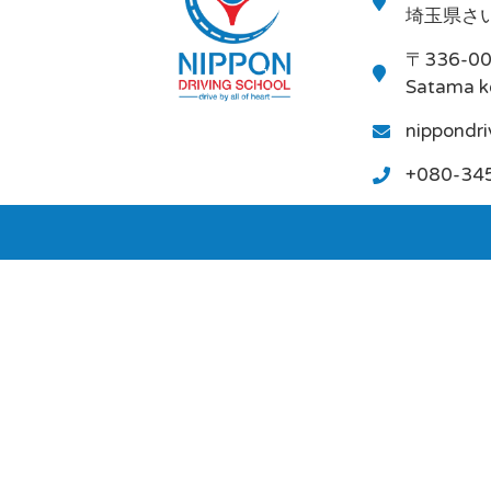
埼玉県さい
〒336-0
Satama k
nippondr
+080-34