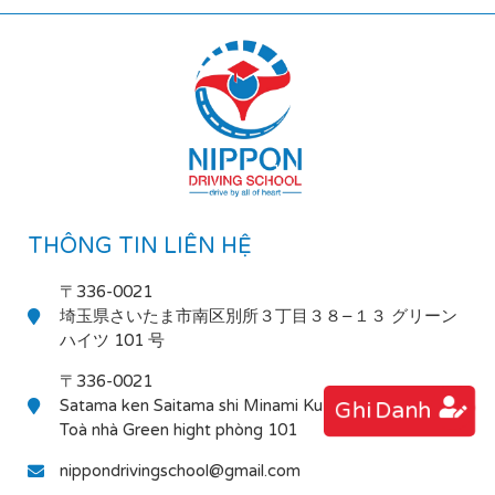
THÔNG TIN LIÊN HỆ
〒336-0021
埼玉県さいたま市南区別所３丁目３８−１３ グリーン
ハイツ 101 号
〒336-0021
Satama ken Saitama shi Minami Ku Bessho 3-38-13
Ghi Danh
Toà nhà Green hight phòng 101
nippondrivingschool@gmail.com