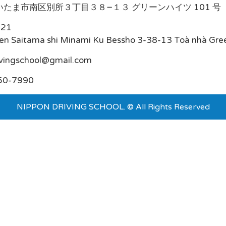
たま市南区別所３丁目３８−１３ グリーンハイツ 101 号
021
en Saitama shi Minami Ku Bessho 3-38-13 Toà nhà Gre
ivingschool@gmail.com
50-7990
NIPPON DRIVING SCHOOL. © All Rights Reserved