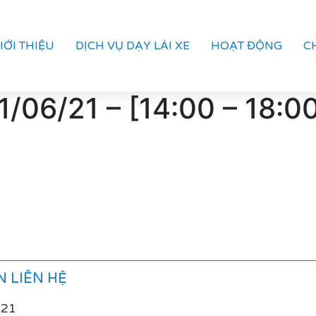
IỚI THIỆU
DỊCH VỤ DẠY LÁI XE
HOẠT ĐỘNG
C
/06/21 – [14:00 – 18:
 LIÊN HỆ
021