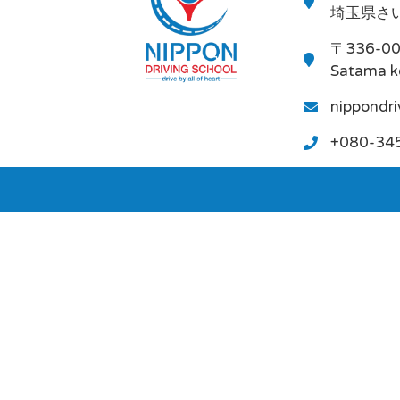
埼玉県さい
〒336-0
Satama k
nippondr
+080-34