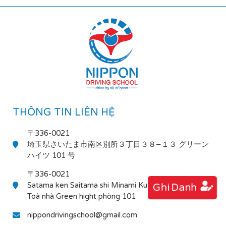
THÔNG TIN LIÊN HỆ
〒336-0021
埼玉県さいたま市南区別所３丁目３８−１３ グリーン
ハイツ 101 号
〒336-0021
Satama ken Saitama shi Minami Ku Bessho 3-38-13
Ghi Danh
Toà nhà Green hight phòng 101
nippondrivingschool@gmail.com