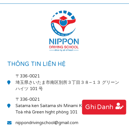
THÔNG TIN LIÊN HỆ
〒336-0021
埼玉県さいたま市南区別所３丁目３８−１３ グリーン
ハイツ 101 号
〒336-0021
Satama ken Saitama shi Minami Ku Bessho 3-38-13
Ghi Danh
Toà nhà Green hight phòng 101
nippondrivingschool@gmail.com