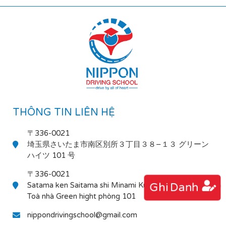
THÔNG TIN LIÊN HỆ
〒336-0021
埼玉県さいたま市南区別所３丁目３８−１３ グリーン
ハイツ 101 号
〒336-0021
Satama ken Saitama shi Minami Ku Bessho 3-38-13
Ghi Danh
Toà nhà Green hight phòng 101
nippondrivingschool@gmail.com